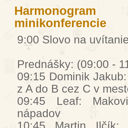
Harmonogram
minikonferencie
9:00 Slovo na uvítani
Prednášky: (09:00 - 1
09:15 Dominik Jakub
z A do B cez C v mest
09:45 Leaf: Makov
nápadov
10:45 Martin Ilčík