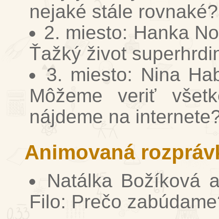
nejaké stále rovnaké?
2. miesto: Hanka N
Ťažký život superhrdi
3. miesto: Nina Ha
Môžeme veriť všet
nájdeme na internete
Animovaná rozpráv
Natálka Božíková 
Filo: Prečo zabúdame