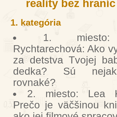
reality bez hraní
1. kategória
1. miesto:
Rychtarechová: Ako vy
za detstva Tvojej ba
dedka? Sú nejak
rovnaké?
2. miesto: Lea K
Prečo je väčšinou kni
ako jej filmové spraco