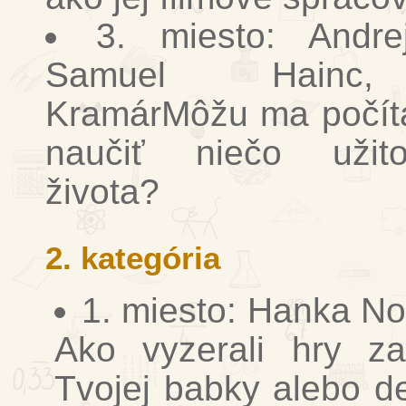
3. miesto: Andre
Samuel Hainc,
KramárMôžu ma počít
naučiť niečo uži
života?
2. kategória
1. miesto: Hanka N
Ako vyzerali hry za
Tvojej babky alebo 