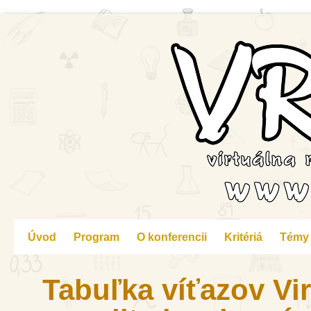
Úvod
Program
O konferencii
Kritériá
Témy
Tabuľka víťazov Vir